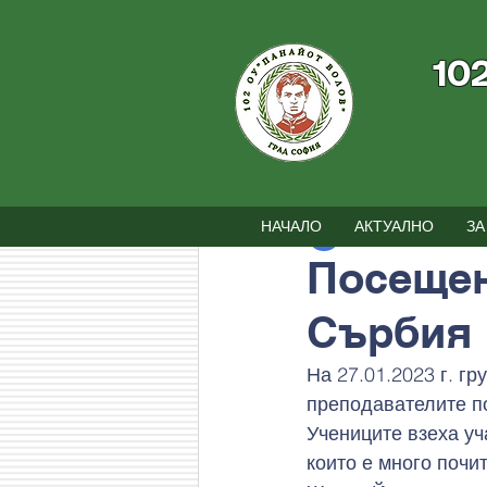
10
Всички постове
Новини
Съби
НАЧАЛО
АКТУАЛНО
ЗА
102 ОУ
5.02.2023 
Посещен
Сърбия
На 27.01.2023 г. гр
преподавателите по
Учениците взеха уч
които е много почи