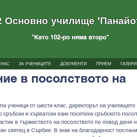
2 Основно училище "Панайо
"Като 102-ро няма вторo
"
тия
 НАС
ЗА УЧЕНИЦИТЕ
ДОКУМЕНТИ
ПРИЕМ
ГАЛЕРИ
г.
време за четене: 1 мин.
ие в посолството на
упа ученици от шести клас, директорът на училището 
 сръбски и хърватски език посетиха сръбското посол
астие в тържеството на посолството по повод деня на
тан светец в Сърбия. В знак на благодарност послани