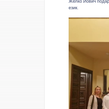
Желко Йович подари
език.