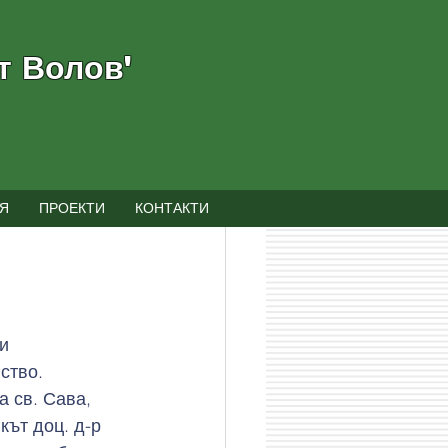
т Волов"
Я
ПРОЕКТИ
КОНТАКТИ
и 
ство. 
 св. Сава, 
кът доц. д-р 