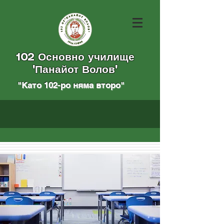
102 Основно училище
"Панайот Волов"
"Като 102-ро няма вторo
"