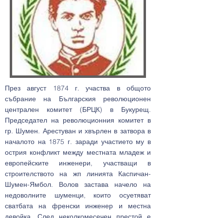
През август 1874 г. участва в общото
събрание на Българския революционен
централен комитет (БРЦК) в Букурещ.
Председател на революционния комитет в
гр. Шумен. Арестуван и хвърлен в затвора в
началото на 1875 г. заради участието му в
острия конфликт между местната младеж и
европейските инженери, участващи в
строителството на жп линията Каспичан-
Шумен-Ямбол. Волов застава начело на
недоволните шуменци, които осуетяват
сватбата на френски инженер и местна
девойка. След неколкомесечен престой е