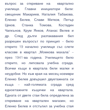
въпрос за откриване на квартално
училище. Главни инициатори били:
свещеник Макариев, Наталия Табакова,
Еленко Белев, Слави Митков, Петър
Цеков, Станка Томова, Костадин
Чапкънов, Крум Янков, Атанас Велев и
др. След дълги разтакавания бил
разрешен въпросът по принцип – било
открито 19 начално училище със слети
класове в квартал „Момкова махала” –
през 1941-ва година. Училището било
открито, но липсвала учебна сграда.
Всички къщи в квартала били малки и
неудобни. Но към края на месец ноември
Еленко Белев довършил двуетажната си
къща – най-голямата сграда сред
едноетажните къщички на квартала.
Едната от двете стаи била определена за
откриване на квартален магазин, но
Еленко Белев я отстъпил за учебна стая