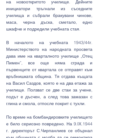
на новооткритото училище. Дейните
инициатори тръгнали из съседните
училища и събрали бракувани чинове,
маса, черна дъска, сметало, едно
шкафче и подредили учебната стая.
В началото на учебната 1943/44г.
Министерството на народната просвета
дава име на кварталното училище „Отец
Пимен”, все още няма сграда и
първенците от квартала се отправят към
връбнишката община. Тя отдава къщата
на Васил Саздов, която е на два етажа за
училище. Ползват се две стаи за учене,
подът е дъсчен, а след това замазан с
глина и смола, отпосле покрит с тухли.
По време на бомбандировките училището
е било сериозно повредено. На 9.ІХ.1944
г. директорът С.Чирпанлиев се обърнал
към общината с молба да се ремонтира