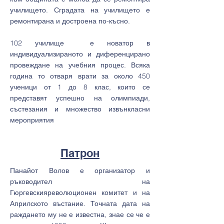
училището. Сградата на училището е
ремонтирана и достроена по-късно.
102 училище е новатор в
индивидуализираното и диференцирано
провеждане на учебния процес. Всяка
година то отваря врати за около 450
ученици от 1 до 8 клас, които се
представят успешно на олимпиади,
състезания и множество извънкласни
мероприятия
Патрон
Панайот Волов е организатор и
ръководител на
Гюргевскияреволюционен комитет и на
Априлското въстание. Точната дата на
раждането му не е известна, знае се че е