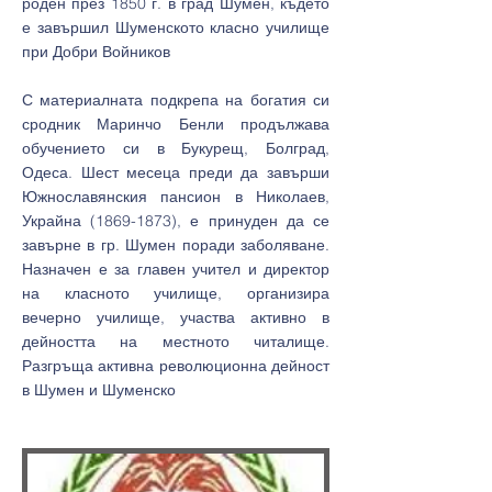
роден през 1850 г. в град Шумен, където
е завършил Шуменското класно училище
при Добри Войников
С материалната подкрепа на богатия си
сродник Маринчо Бенли продължава
обучението си в Букурещ, Болград,
Одеса. Шест месеца преди да завърши
Южнославянския пансион в Николаев,
Украйна
(1869-1873)
, е принуден да се
завърне в гр. Шумен поради заболяване.
Назначен е за главен учител и директор
на класното училище, организира
вечерно училище, участва активно в
дейността на местното читалище.
Разгръща активна революционна дейност
в Шумен и Шуменско