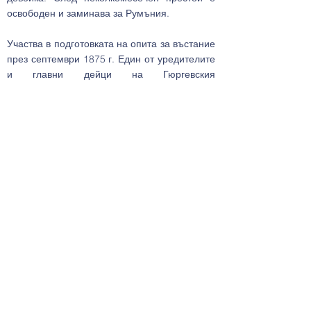
освободен и заминава за Румъния.
Участва в подготовката на опита за въстание
през септември 1875 г. Един от уредителите
и главни дейци на Гюргевския
революционен комитет, определен е за
главен апостол на Четвърти (Пловдивски)
революционен окръг с помощник Георги
Бенковски. В резултат на организаторската
им работа са създадени десетки
революционни комитети, в организацията са
включени много местни патриоти с голям
принос в хода на въстанието. След появата
на противоречия между двамата
ръководители Волов проявява воля и такт и
в името на общото дело отстъпва
първенството на Бенковски.
Той е един от инициаторите за свикването
на общо събрание на комитетите от