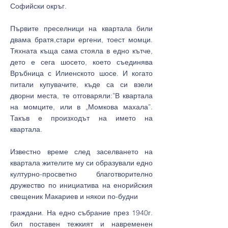
Софийски окръг.
Първите преселници на квартала били
двама братя,стари ергени, тоест момци.
Тяхната къща сама стояла в едно кътче,
дето е сега шосето, което съединява
Връбница с Илиенското шосе. И когато
питали купувачите, къде са си взели
дворни места, те отговаряли:”В квартала
на момците, или в „Момкова махала”.
Такъв е произходът на името на
квартала.
Известно време след заселването на
квартала жителите му си образували едно
културно-просветно благотворително
дружество по инициатива на енорийския
свещеник Макариев и някои по-
будни
граждани. На едно събрание през 1940г.
бил поставен тежкият и навременен