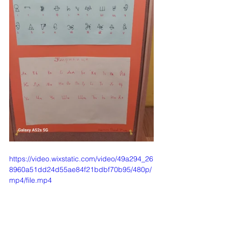
https://video.wixstatic.com/video/49a294_26
8960a51dd24d55ae84f21bdbf70b95/480p/
mp4/file.mp4