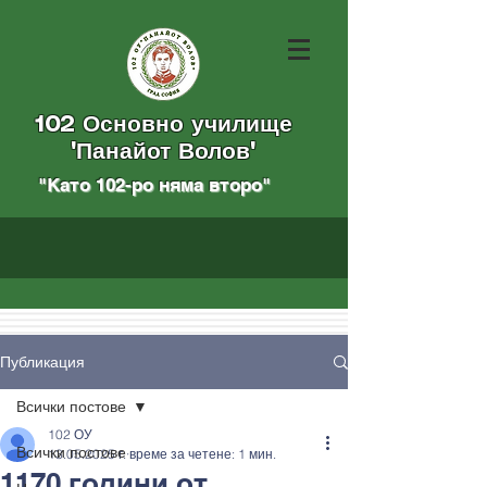
102 Основно училище
"Панайот Волов"
"Като 102-ро няма вторo
"
Публикация
Всички постове
102 ОУ
Всички постове
13.05.2025 г.
време за четене: 1 мин.
1170 години от