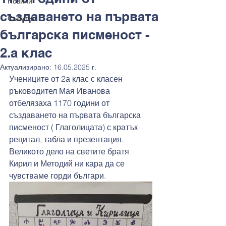
Новини
създаването на първата
Събития
българска писменост -
2.а клас
Актуализирано:
16.05.2025 г.
Учениците от 2а клас с класен 
ръководител Мая Иванова 
отбелязаха 1170 години от 
създаването на първата българска 
писменост ( Глаголицата) с кратък 
рецитал, табла и презентация.
Великото дело на светите братя 
Кирил и Методий ни кара да се 
чувстваме горди българи.