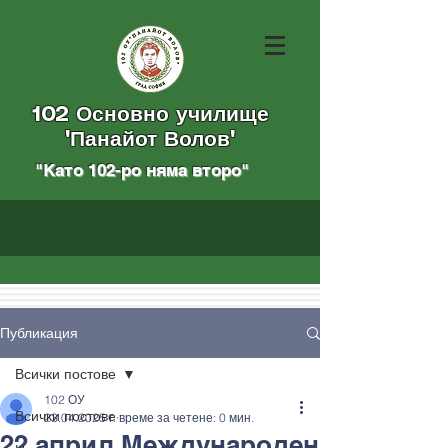
102 Основно училище
"Панайот Волов"
"Като 102-ро няма вторo
"
Публикация
Всички постове
102 ОУ
Всички постове
23.04.2025 г.
време за четене: 0 мин.
22.април Международен