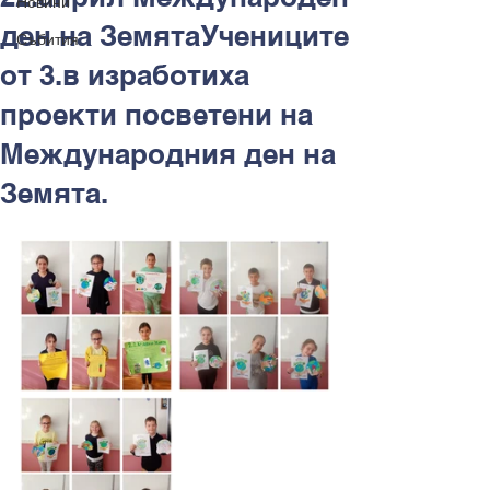
Новини
ден на ЗемятаУчениците
Събития
от 3.в изработиха
проекти посветени на
Международния ден на
Земята.