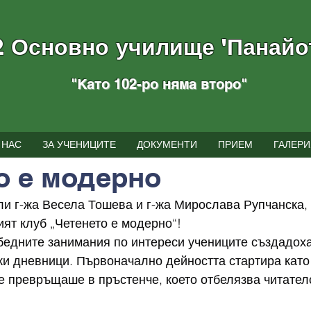
2 Основно училище "Панайо
"Като 102-ро няма вторo
"
тия
 НАС
ЗА УЧЕНИЦИТЕ
ДОКУМЕНТИ
ПРИЕМ
ГАЛЕРИ
е за четене: 1 мин.
о е модерно
тели г-жа Весела Тошева и г-жа Мирослава Рупчанска
ият клуб „Четенето е модерно“!
бедните занимания по интереси учениците създадоха
и дневници. Първоначално дейността стартира като 
е превръщаше в пръстенче, което отбелязва читател