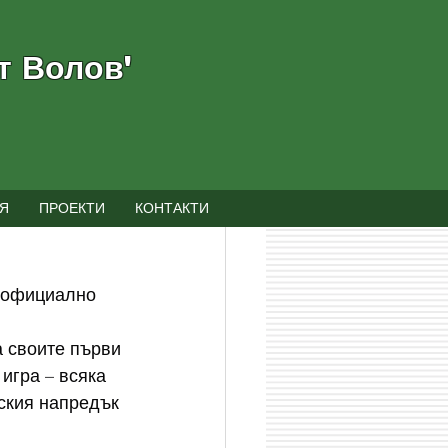
т Волов"
Я
ПРОЕКТИ
КОНТАКТИ
, официално 
 своите първи 
игра – всяка 
ския напредък 