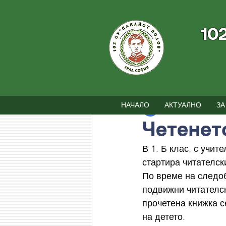
10
Всички постове
Новини
Съби
НАЧАЛО
АКТУАЛНО
ЗА
102 ОУ
15.05
врем
Четенет
В 1. Б клас, с учи
стартира читателск
По време на следо
подвижни читателск
прочетена книжка с
на детето.