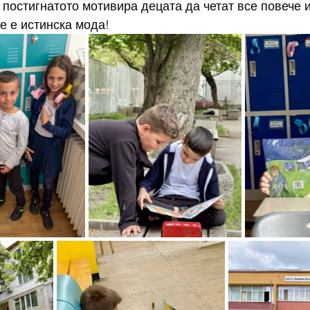
постигнатото мотивира децата да четат все повече и 
че е истинска мода!