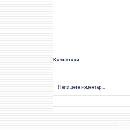
Коментари
Напишете коментар...
Един различен и забавен
ден на учениците от
Лятна грижа
Конт