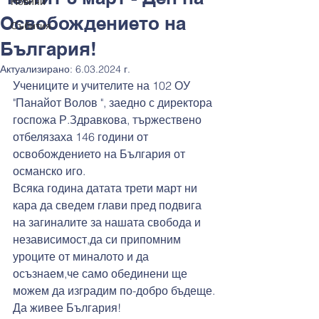
Новини
Освобождението на
Събития
България!
Актуализирано:
6.03.2024 г.
Учениците и учителите на 102 ОУ 
"Панайот Волов ", заедно с директора 
госпожа Р.Здравкова, тържествено 
отбелязаха 146 години от 
освобождението на България от 
османско иго.
Всяка година датата трети март ни 
кара да сведем глави пред подвига 
на загиналите за нашата свобода и 
независимост,да си припомним 
уроците от миналото и да 
осъзнаем,че само обединени ще 
можем да изградим по-добро бъдеще.
Да живее България!