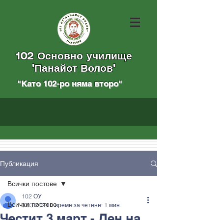
102 Основно училище
"Панайот Волов"
"Като 102-ро няма вторo
"
Публикация
Всички постове
102 ОУ
Всички постове
3.03.2024 г.
време за четене: 1 мин.
Честит 3 март - Ден на