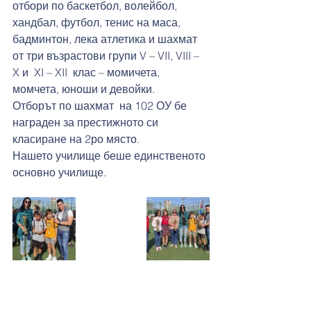
отбори по баскетбол, волейбол, 
хандбал, футбол, тенис на маса, 
бадминтон, лека атлетика и шахмат 
от три възрастови групи V – VII, VIII – 
X и  XI – XII  клас – момичета, 
момчета, юноши и девойки.
Отборът по шахмат  на 102 ОУ бе 
награден за престижното си 
класиране на 2ро място.
Нашето училище беше единственото 
основно училище.