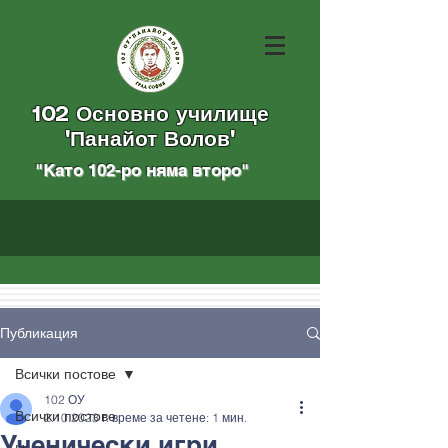
102 Основно училище
"Панайот Волов"
"Като 102-ро няма вторo
"
Публикация
Всички постове
102 ОУ
Всички постове
2.10.2023 г.
време за четене: 1 мин.
Ученически игри