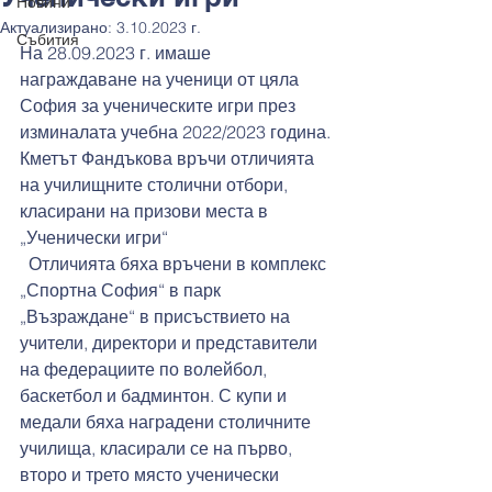
Новини
Актуализирано:
3.10.2023 г.
Събития
На 28.09.2023 г. имаше 
награждаване на ученици от цяла 
София за ученическите игри през 
изминалата учебна 2022/2023 година.
Кметът Фандъкова връчи отличията 
на училищните столични отбори, 
класирани на призови места в 
„Ученически игри“
  Отличията бяха връчени в комплекс 
„Спортна София“ в парк 
„Възраждане“ в присъствието на 
учители, директори и представители 
на федерациите по волейбол, 
баскетбол и бадминтон. С купи и 
медали бяха наградени столичните 
училища, класирали се на първо, 
второ и трето място ученически 