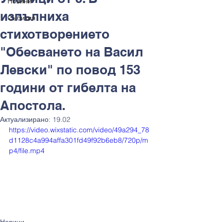
Новини
изпълниха
Събития
стихотворението
"Обесването на Васил
Левски" по повод 153
години от гибелта на
Апостола.
Актуализирано:
19.02
https://video.wixstatic.com/video/49a294_78
d1128c4a994affa301fd49f92b6eb8/720p/m
p4/file.mp4
Новини