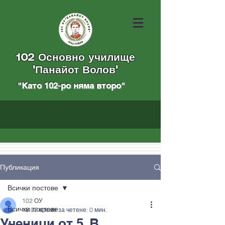
102 Основно училище
"Панайот Волов"
"Като 102-ро няма вторo
"
Публикация
Всички постове
102 ОУ
Всички постове
18.02
време за четене: 0 мин.
Ученици от 5. В