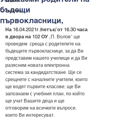
Новини
бъдещи
Събития
първокласници,
На 16.04.2021г /петък/ от 16.30 часа 
в двора на 102 ОУ
 „П. Волов“ ще  
проведем  среща с родителите на 
бъдещите първокласници, за да Ви 
представим нашето училище и да Ви 
разясним новата електронна 
система за кандидатстване. Ще се 
срещнете с началните учители, които 
ще водят първите класове; ще Ви 
запознаем с учебния план, по който 
ще учат Вашите деца и ще 
отговорим на всичките въпроси, 
които Ви интересуват.