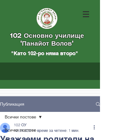
102 Основно училище
"Панайот Волов"
"Като 102-ро няма вторo
"
Публикация
Всички постове
102 ОУ
Всички постове
12.04.2021 г.
време за четене: 1 мин.
Уважаеми родители на