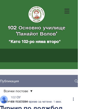
102 Основно училище
"Панайот Волов"
"Като 102-ро няма вторo
"
Публикация
Всички постове
102 ОУ
Всички постове
23.10.2023 г.
време за четене: 1 мин.
Турнир по доджбол