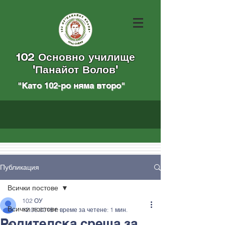
102 Основно училище
"Панайот Волов"
"Като 102-ро няма вторo
"
Публикация
Всички постове
102 ОУ
Всички постове
12.06.2018 г.
време за четене: 1 мин.
Родителска среща за