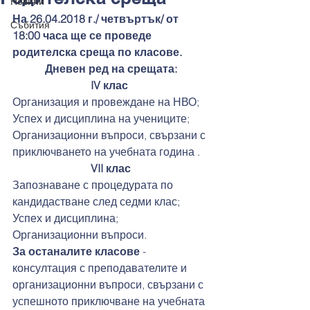
Новини
На 26.04.2018 г./ четвъртък/ от 
Събития
18:00 часа ще се проведе 
родителска среща по класове.
Дневен ред на срещата:
IV клас
Организация и провеждане на НВО; 
Успех и дисциплина на учениците; 
Организационни въпроси, свързани с 
приключването на учебната година .
VII клас
Запознаване с процедурата по 
кандидастване след седми клас;
Успех и дисциплина;
Организационни въпроси.
За останалите класове 
- 
консултация с преподавателите и 
организационни въпроси, свързани с 
успешното приключване на учебната 