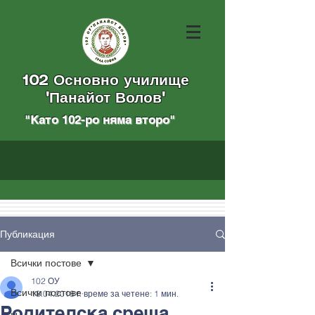
102 Основно училище
"Панайот Волов"
"Като 102-ро няма вторo
"
Публикация
Всички постове
102 ОУ
Всички постове
18.04.2018 г.
време за четене: 1 мин.
Родителска среща