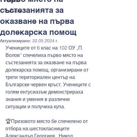
Новини
състезанията за
Събития
оказване на първа
долекарска помощ
Актуализирано:
22.05.2024 г.
Учениците от 6 клас на 102 ОУ „П. 
Волов“ спечелиха първо място на 
състезанията за оказване на първа 
долекарска помощ, организирани от 
трети териториален център на 
Български червен кръст. Учениците с 
голям ентусиазъм демонстрираха 
знания и умения в различни 
ситуации и получиха купа.
🏆Призовото място бе спечелено от 
отбора на шестокласниците 
Александър Георгиев,  Никол 