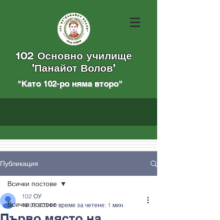
102 Основно училище
"Панайот Волов"
"Като 102-ро няма вторo
"
Публикация
Всички постове
102 ОУ
Всички постове
16.05.2024 г.
време за четене: 1 мин.
Първо място на