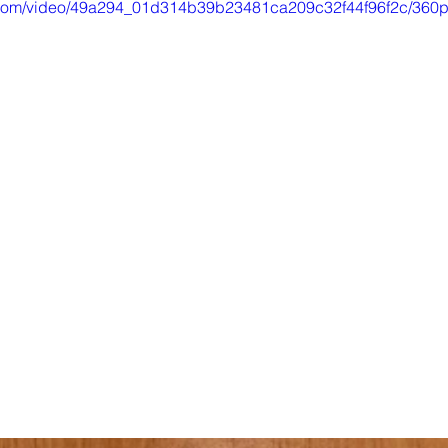
ic.com/video/49a294_01d314b39b23481ca209c32f44f96f2c/360p