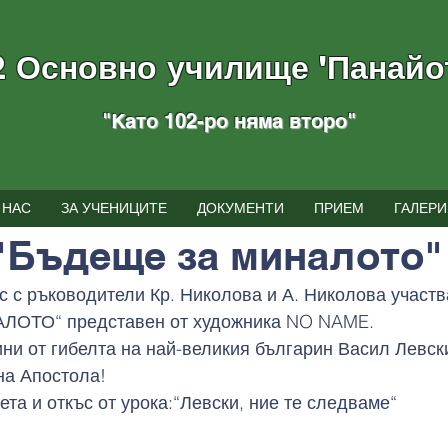
2 Основно училище "Панайо
"Като 102-ро няма вторo
"
тия
 НАС
ЗА УЧЕНИЦИТЕ
ДОКУМЕНТИ
ПРИЕМ
ГАЛЕРИ
 г.
време за четене: 1 мин.
"Бъдеще за миналото"
ас с ръководители Кр. Николова и А. Николова участв
ОТО“ представен от художника NO NAME.
на Апостола! 
та и откъс от урока:“Левски, ние те следваме“