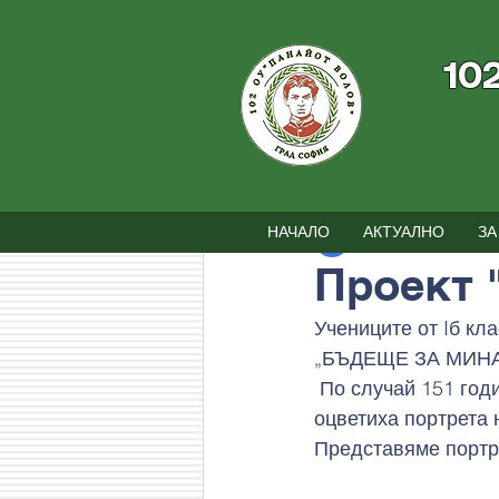
10
Всички постове
Новини
Съби
НАЧАЛО
АКТУАЛНО
ЗА
102 ОУ
19.02.2024
Проект 
Учениците от Iб кл
„БЪДЕЩЕ ЗА МИНАЛ
 По случай 151 години от гибелта на най-великия българин Васил Левски, децата 
оцветиха портрета 
Представяме портре