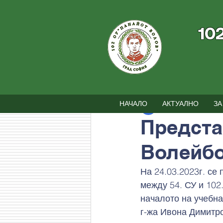
10
Всички постове
Новини
Съби
НАЧАЛО
АКТУАЛНО
ЗА
102 ОУ
6.04.2023 
Предста
Волейбо
На 24.03.2023г. се
между 54. СУ и 102.
началото на учебна
г-жа Ивона Димитр