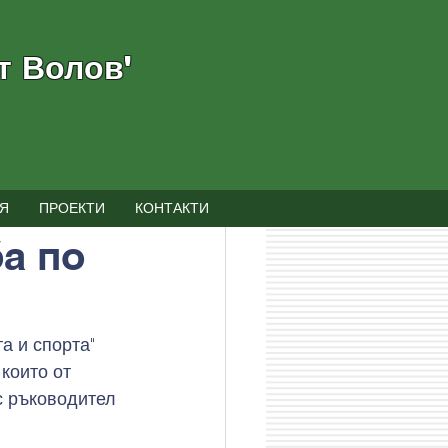
т Волов"
Я
ПРОЕКТИ
КОНТАКТИ
а по
а и спорта" 
които от 
с ръководител  