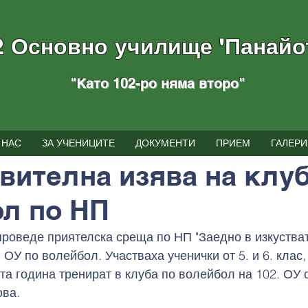
2 Основно училище "Панайо
"Като 102-ро няма вторo
"
тия
 НАС
ЗА УЧЕНИЦИТЕ
ДОКУМЕНТИ
ПРИЕМ
ГАЛЕРИ
г.
време за четене: 1 мин.
вителна изява на клуб
л по НП
 проведе приятелска среща по НП "Заедно в изкустват
 ОУ по волейбол. Участваха ученички от 5. и 6. клас, 
та година тренират в клуба по волейбол на 102. ОУ 
ова.