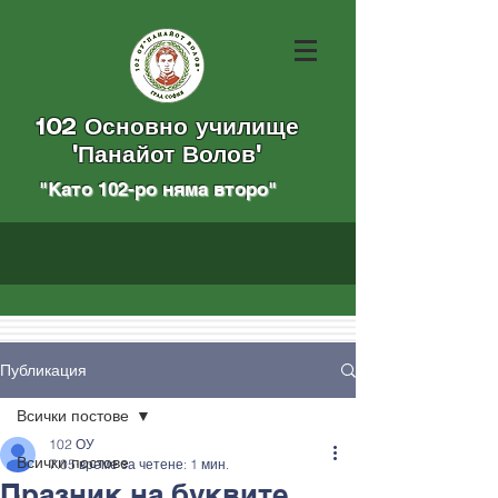
102 Основно училище
"Панайот Волов"
"Като 102-ро няма вторo
"
Публикация
Всички постове
102 ОУ
Всички постове
7.05
време за четене: 1 мин.
Празник на буквите