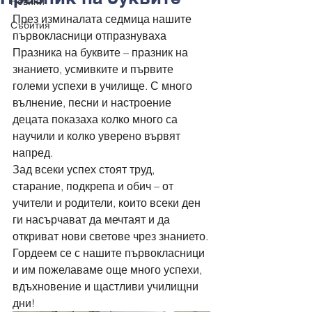
Новини
През изминалата седмица нашите 
Събития
първокласници отпразнуваха 
Празника на буквите – празник на 
знанието, усмивките и първите 
големи успехи в училище. С много 
вълнение, песни и настроение 
децата показаха колко много са 
научили и колко уверено вървят 
напред.
Зад всеки успех стоят труд, 
старание, подкрепа и обич – от 
учители и родители, които всеки ден 
ги насърчават да мечтаят и да 
откриват нови светове чрез знанието.
Гордеем се с нашите първокласници 
и им пожелаваме още много успехи, 
вдъхновение и щастливи училищни 
дни!