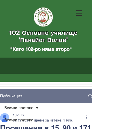
102 Основно училище
"Панайот Волов"
"Като 102-ро няма вторo
"
Публикация
Всички постове
102 ОУ
Всички постове
22.12.2025 г.
време за четене: 1 мин.
Посещения в 15, 90 и 171