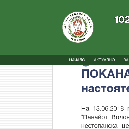
10
Всички постове
Новини
Съби
НАЧАЛО
АКТУАЛНО
ЗА
102 ОУ
8.06.2018 
ПОКАНА
настоят
На 13.06.2018 
"Панайот Воло
нестопанска це