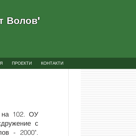
т Волов"
Я
ПРОЕКТИ
КОНТАКТИ
 на 102. ОУ 
дружение с 
в - 2000". 