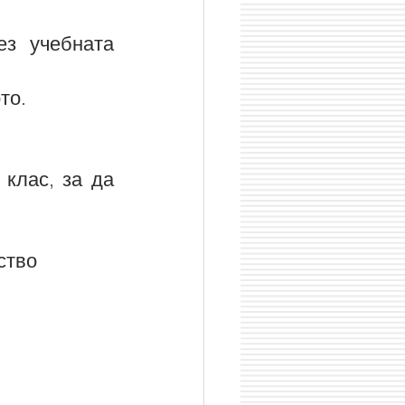
з учебната 
то.
клас, за да 
астоятелство