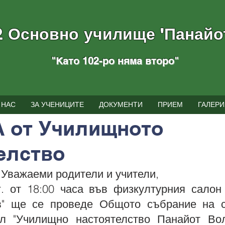
2 Основно училище "Панайо
"Като 102-ро няма вторo
"
тия
 НАС
ЗА УЧЕНИЦИТЕ
ДОКУМЕНТИ
ПРИЕМ
ГАЛЕРИ
г.
време за четене: 1 мин.
 от Училищното
елство
                            Уважаеми родители и учители,
г. от 18:00 часа във физкултурния салон
в" ще се проведе Общото събрание на с
л "Училищно настоятелство Панайот Воло