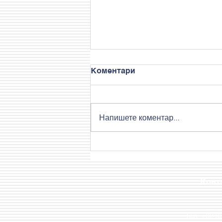
Коментари
Напишете коментар...
Един различен и забавен
ден на учениците от
Лятна грижа
Конт
Тел: +02 9