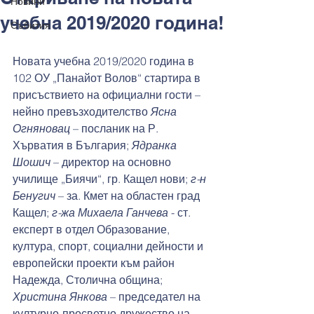
Новини
учебна 2019/2020 година!
Събития
Новата учебна 2019/2020 година в 
102 ОУ „Панайот Волов“ стартира в 
присъствието на официални гости – 
нейно превъзходителство 
Ясна 
Огняновац
 – посланик на Р. 
Хърватия в България; 
Ядранка 
Шошич
 – директор на основно 
училище „Биячи“, гр. Кащел нови; 
г-н 
Бенугич 
– за. Кмет на областен град 
Кащел; 
г-жа Михаела Ганчева
 - ст. 
експерт в отдел Образование, 
култура, спорт, социални дейности и 
европейски проекти към район 
Надежда, Столична община; 
Христина Янкова
 – председател на 
културно-просветно дружество на 