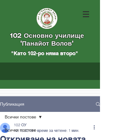
102 Основно училище
"Панайот Волов"
"Като 102-ро няма вторo
"
Публикация
Всички постове
102 ОУ
Всички постове
12.10.2019 г.
време за четене: 1 мин.
Откриване на новата