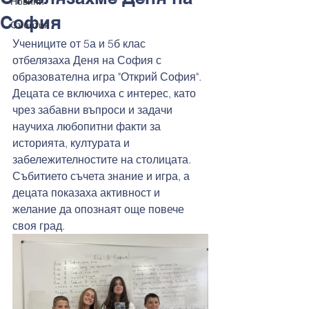
Новини
София
Събития
Учениците от 5а и 5б клас 
отбелязаха Деня на София с 
образователна игра "Открий София". 
Децата се включиха с интерес, като 
чрез забавни въпроси и задачи 
научиха любопитни факти за 
историята, културата и 
забележителностите на столицата. 
Събитието съчета знание и игра, а 
децата показаха активност и 
желание да опознаят още повече 
своя град.