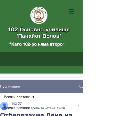
102 Основно училище
"Панайот Волов"
"Като 102-ро няма вторo
"
Публикация
Всички постове
102 ОУ
Всички постове
17.09.2025 г.
време за четене: 1 мин.
Отбелязахме Деня на