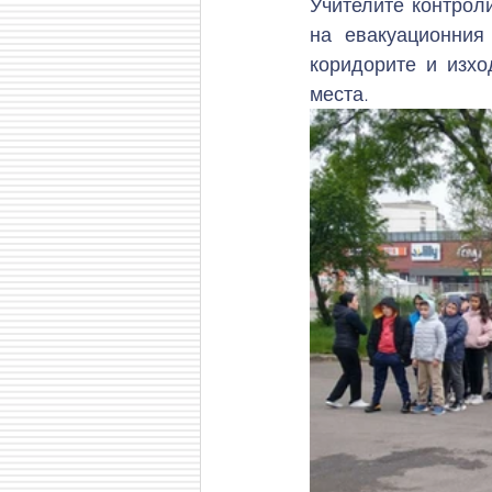
Учителите контрол
на евакуационния 
коридорите и изхо
места.