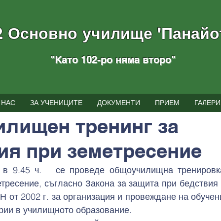
2 Основно училище "Панайо
"Като 102-ро няма вторo
"
тия
 НАС
ЗА УЧЕНИЦИТЕ
ДОКУМЕНТИ
ПРИЕМ
ГАЛЕРИ
г.
време за четене: 1 мин.
лищен тренинг за
ия при земетресение
., в 9.45 ч.   се проведе общоучилищна тренировк
тресение, съгласно Закона за защита при бедствия о
Н от 2002 г. за организация и провеждане на обучен
рии в училищното образование.