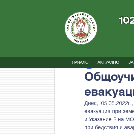
10
Всички постове
Новини
Съби
НАЧАЛО
АКТУАЛНО
ЗА
102 ОУ
5.05.2022 
Общоучи
евакуац
Днес, 05.05.2022г
евакуация при земе
и Указание 2 на МО
при бедствия и ава