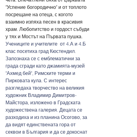
"Успение богородично" и от топлото 
посрещане на отеца, с когото 
взаимно изпяха песен в красивия 
храм. Любопитство и гордост събуди 
у тях и Мостът на Първата пушка. 
Учениците и учителите  от 4.А и 4.Б 
клас посетиха град Кюстендил. 
Запознаха се с емблематични за 
града сгради като джамията-музей 
"Ахмед бей", Римските терми и 
Пирковата кула. С интерес 
разгледаха творчество на великия 
художник Владимир Димитров-
Майстора, изложено в Градската 
художествена галерия. Децата се 
разходиха и из планина Осогово, за 
да видят единствената гора от 
секвои в България и да се докоснат 