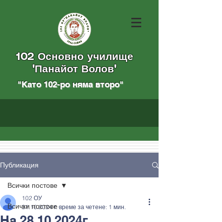
102 Основно училище
"Панайот Волов"
"Като 102-ро няма вторo
"
Публикация
Всички постове
102 ОУ
Всички постове
31.10.2024 г.
време за четене: 1 мин.
На 28.10.2024г.