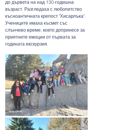
до дървета на над 130-годишна 
възраст. Разгледаха с любопитство 
късноантичната крепост "Хисарлъка". 
Учениците имаха късмет със 
слънчево време, което допринесе за 
приятните емоции от първата за 
годината екскурзия.