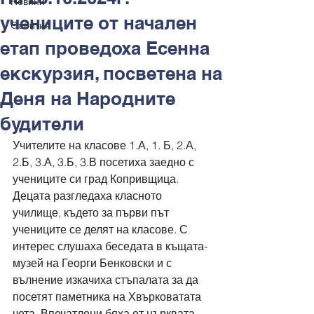
Новини
учениците от начален
Събития
етап проведоха Есенна
екскурзия, посветена на
Деня на Народните
будители
Учителите на класове 1.А, 1. Б, 2.А, 
2.Б, 3.А, 3.Б, 3.В посетиха заедно с 
учениците си град Копривщица. 
Децата разгледаха класното 
училище, където за първи път 
учениците се делят на класове. С 
интерес слушаха беседата в къщата-
музей на Георги Бенковски и с 
вълнение изкачиха стъпалата за да 
посетят паметника на Хвърковатата 
чета. Впечатлени бяха от църквата 