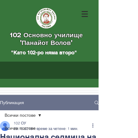
102 Основно училище
"Панайот Волов"
"Като 102-ро няма вторo
"
Публикация
Всички постове
102 ОУ
Всички постове
25.10.2018 г.
време за четене: 1 мин.
Национална седмица на