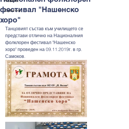
Новини
фестивал "Нашенско
Събития
хоро"
Танцовият състав към училището се 
представи отлично на Националния 
фолклорен фестивал "Нашенско 
хоро" проведен на 09.11.2019г. в гр. 
Самоков. 