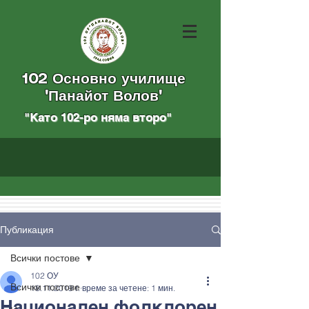
102 Основно училище
"Панайот Волов"
"Като 102-ро няма вторo
"
Публикация
Всички постове
102 ОУ
Всички постове
18.11.2019 г.
време за четене: 1 мин.
Национален фолклорен