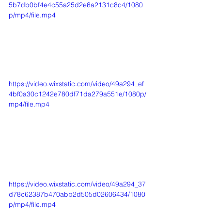
5b7db0bf4e4c55a25d2e6a2131c8c4/1080
p/mp4/file.mp4
https://video.wixstatic.com/video/49a294_ef
4bf0a30c1242e780df71da279a551e/1080p/
mp4/file.mp4
https://video.wixstatic.com/video/49a294_37
d78c62387b470abb2d505d02606434/1080
p/mp4/file.mp4