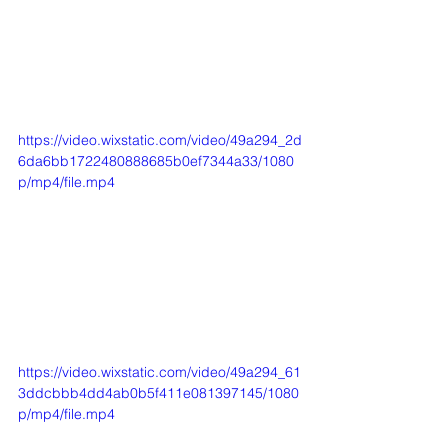
https://video.wixstatic.com/video/49a294_2d
6da6bb1722480888685b0ef7344a33/1080
p/mp4/file.mp4
https://video.wixstatic.com/video/49a294_61
3ddcbbb4dd4ab0b5f411e081397145/1080
p/mp4/file.mp4