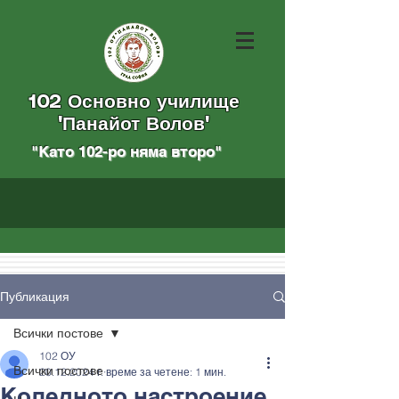
102 Основно училище
"Панайот Волов"
"Като 102-ро няма вторo
"
Публикация
Всички постове
102 ОУ
Всички постове
20.12.2024 г.
време за четене: 1 мин.
Коледното настроение