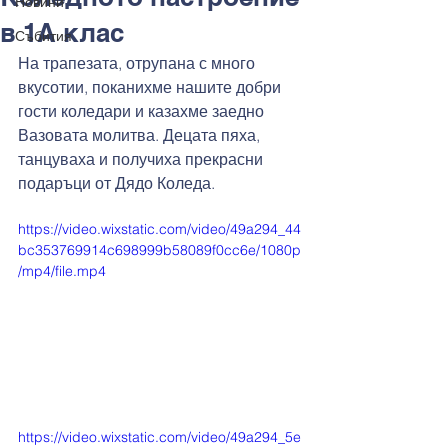
Новини
в 1А клас
Събития
На трапезата, отрупана с много 
вкусотии, поканихме нашите добри 
гости коледари и казахме заедно 
Вазовата молитва. Децата пяха, 
танцуваха и получиха прекрасни 
подаръци от Дядо Коледа.
https://video.wixstatic.com/video/49a294_44
bc353769914c698999b58089f0cc6e/1080p
/mp4/file.mp4
https://video.wixstatic.com/video/49a294_5e