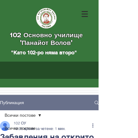
102 Основно училище
"Панайот Волов"
"Като 102-ро няма вторo
"
Публикация
Всички постове
102 ОУ
Всички постове
10.06
време за четене: 1 мин.
Забавления на открито