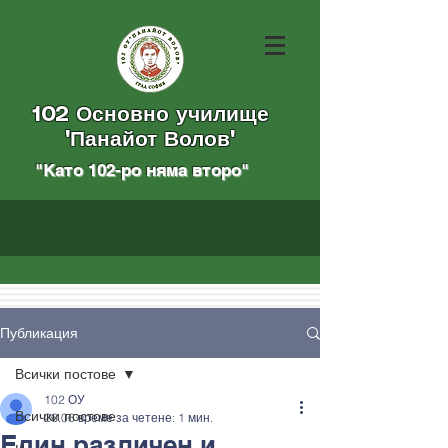
102 Основно училище
"Панайот Волов"
"Като 102-ро няма вторo
"
Публикация
Всички постове
102 ОУ
Всички постове
26.06
време за четене: 1 мин.
Един различен и