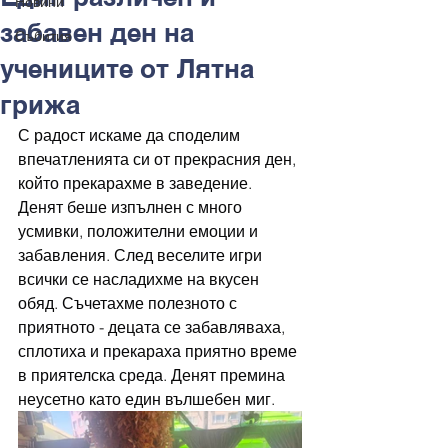
Новини
забавен ден на
Събития
учениците от Лятна
грижа
С радост искаме да споделим 
впечатленията си от прекрасния ден, 
който прекарахме в заведение. 
Денят беше изпълнен с много 
усмивки, положителни емоции и 
забавления. След веселите игри 
всички се насладихме на вкусен 
обяд. Съчетахме полезното с 
приятното - децата се забавляваха, 
сплотиха и прекараха приятно време 
в приятелска среда. Денят премина 
неусетно като един вълшебен миг.