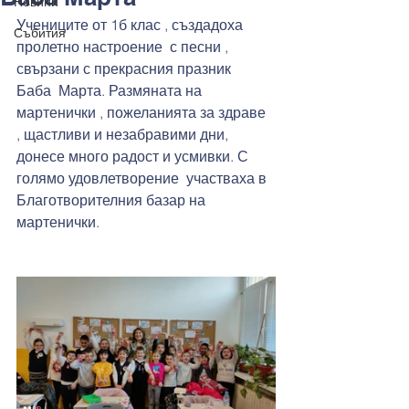
Новини
Учениците от 1б клас , създадоха 
Събития
пролетно настроение  с песни , 
свързани с прекрасния празник  
Баба  Марта. Размяната на 
мартенички , пожеланията за здраве 
, щастливи и незабравими дни, 
донесе много радост и усмивки. С 
голямо удовлетворение  участваха в 
Благотворителния базар на 
мартенички.