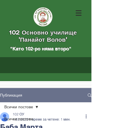
102 Основно училище
"Панайот Волов"
"Като 102-ро няма вторo
"
Публикация
Всички постове
102 ОУ
Всички постове
1.03.2022 г.
време за четене: 1 мин.
Баба Марта